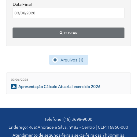
Data Final
Diário Oficial
Ouvidoria
Carta de Serviços
BUSCAR
CEMITÉRIO MUNICIPAL
Arquivos (1)
Legislação
03/06/2026
Editais
Apresentação Cálculo Atuarial exercício 2026
Contas Públicas
Pesquisa de Satisfação
Telefone: (18) 3698-9000
e-SIC
Endereço: Rua: Andrade e Silva, nº 82 - Centro | CEP: 16850-000
Atendimento de segunda-feira a sexta-feira das 7h30min às
Contratos