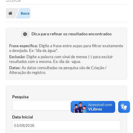
Busca
Transparência Municipal
Dica para refinar os resultados encontrados
Administração
Frase específica:
Digite a frase entre aspas para filtrar exatamente
o desejado. Ex: "dia da água".
Conselhos de Educação
Exclusão:
Digite a palavra com sinal de menos (-) para excluir
resultados com a mesma. Ex: dia da -agua.
Datas:
As datas consultadas na pesquisa são de Criação /
Alteração do registro.
Terceiro Setor
Licitacões
Pesquisa
Estudantes
Data Inicial
Pareceres do TCESP