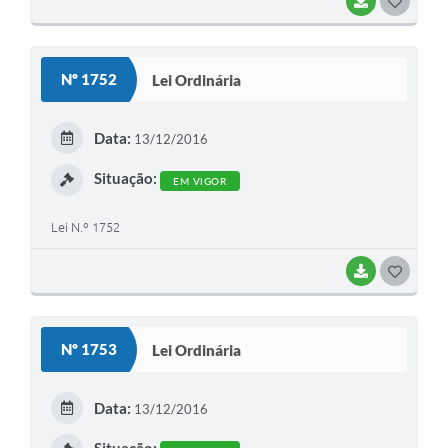
BAIXAR
G
O
S
Nº 1752
Lei Ordinária
T
E
Data:
13/12/2016
I
Situação:
EM VIGOR
Lei N.º 1752
BAIXAR
G
O
S
Nº 1753
Lei Ordinária
T
E
Data:
13/12/2016
I