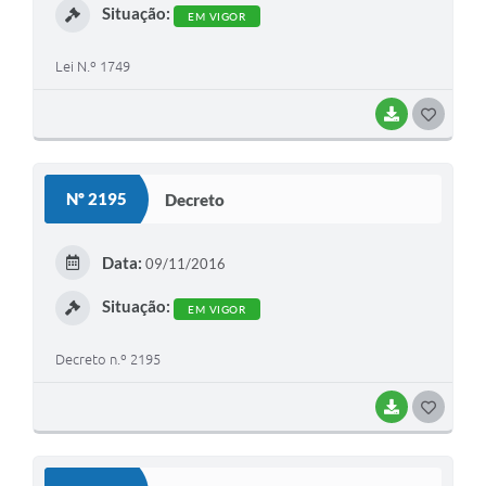
Situação:
EM VIGOR
Lei N.º 1749
BAIXAR
G
O
S
Nº 2195
Decreto
T
E
Data:
09/11/2016
I
Situação:
EM VIGOR
Decreto n.º 2195
BAIXAR
G
O
S