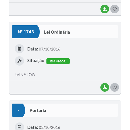
BAIXAR
G
O
S
Nº 1743
Lei Ordinária
T
E
Data:
07/10/2016
I
Situação:
EM VIGOR
Lei N.º 1743
BAIXAR
G
O
S
-
Portaria
T
E
Data:
03/10/2016