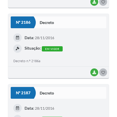
BAIXAR
G
O
S
Nº 2186
Decreto
T
E
Data:
28/11/2016
I
Situação:
EM VIGOR
Decreto n.º 2186a
BAIXAR
G
O
S
Nº 2187
Decreto
T
E
Data:
28/11/2016
I