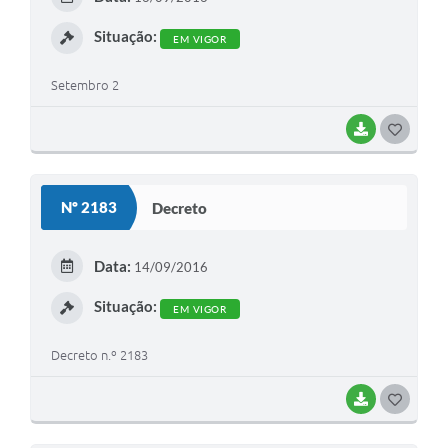
I
Situação:
EM VIGOR
Setembro 2
BAIXAR
G
O
S
Nº 2183
Decreto
T
E
Data:
14/09/2016
I
Situação:
EM VIGOR
Decreto n.º 2183
BAIXAR
G
O