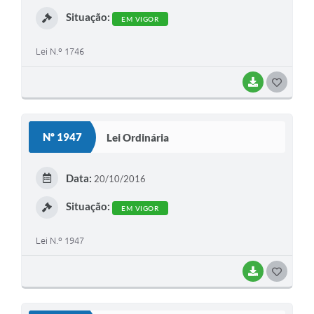
I
Situação:
EM VIGOR
Lei N.º 1746
BAIXAR
G
O
S
Nº 1947
Lei Ordinária
T
E
Data:
20/10/2016
I
Situação:
EM VIGOR
Lei N.º 1947
BAIXAR
G
O