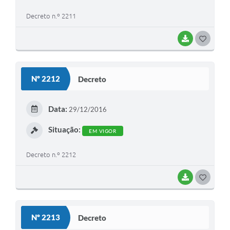
Decreto n.º 2211
Previdência
Previdência Complementar
BAIXAR
G
O
Audiência Pública
S
Nº 2212
Decreto
T
Cultura
E
Data:
29/12/2016
I
Planejamento
Situação:
EM VIGOR
Meio Ambiente
Decreto n.º 2212
Defesa Civil Municipal
BAIXAR
G
O
Turismo
S
Nº 2213
Decreto
T