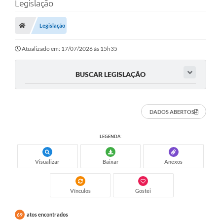
Legislação
Legislação
Transparência Municipal
Atualizado em: 17/07/2026 às 15h35
Administração
BUSCAR LEGISLAÇÃO
Conselhos de Educação
DADOS ABERTOS
Terceiro Setor
LEGENDA:
Licitacões
Visualizar
Baixar
Anexos
Estudantes
Vínculos
Gostei
Pareceres do TCESP
atos encontrados
69