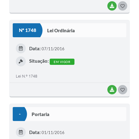
BAIXAR
G
O
S
Nº 1748
Lei Ordinária
T
E
Data:
07/11/2016
I
Situação:
EM VIGOR
Lei N.º 1748
BAIXAR
G
O
S
-
Portaria
T
E
Data:
01/11/2016
I