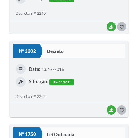
Decreto n.º 2210
BAIXAR
G
O
S
Nº 2202
Decreto
T
E
Data:
13/12/2016
I
Situação:
EM VIGOR
Decreto n.º 2202
BAIXAR
G
O
S
Nº 1750
Lei Ordinária