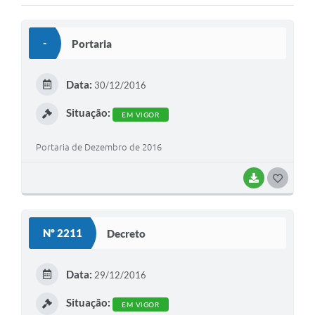
Diário Oficial
Ouvidoria
-
Portaria
Carta de Serviços
Data:
30/12/2016
Situação:
CEMITÉRIO MUNICIPAL
EM VIGOR
Portaria de Dezembro de 2016
Legislação
BAIXAR
G
Editais
O
S
Contas Públicas
Nº 2211
Decreto
T
Pesquisa de Satisfação
E
Data:
29/12/2016
e-SIC
I
Situação:
EM VIGOR
Contratos