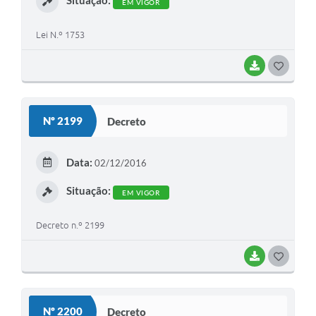
Situação:
EM VIGOR
Lei N.º 1753
BAIXAR
G
O
S
Nº 2199
Decreto
T
E
Data:
02/12/2016
I
Situação:
EM VIGOR
Decreto n.º 2199
BAIXAR
G
O
S
Nº 2200
Decreto