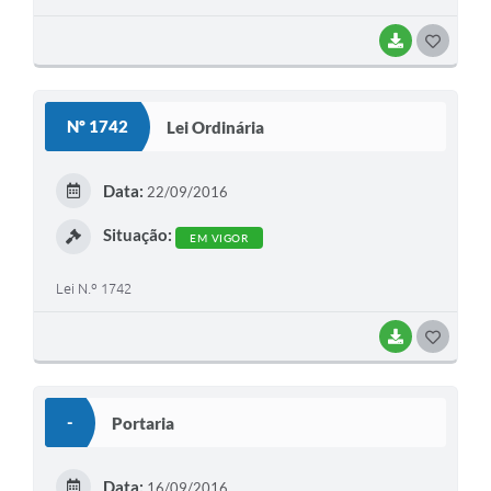
BAIXAR
G
O
S
Nº 1742
Lei Ordinária
T
E
Data:
22/09/2016
I
Situação:
EM VIGOR
Lei N.º 1742
BAIXAR
G
O
S
-
Portaria
T
E
Data:
16/09/2016