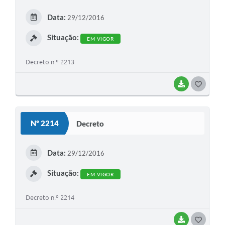
A Nossa Cidade
E
Data:
29/12/2016
I
Links
Situação:
EM VIGOR
Telefones Úteis
Decreto n.º 2213
FAQ
BAIXAR
G
O
Departamentos
S
Nº 2214
Decreto
T
Calendário de Eventos
E
Data:
29/12/2016
Serviços Online
I
Situação:
EM VIGOR
LOGRADOUROS
Decreto n.º 2214
Contato
BAIXAR
G