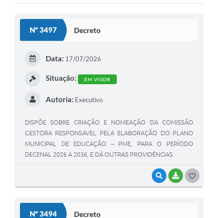
Diário Oficial
Ouvidoria
Nº 3497
Decreto
Carta de Serviços
Data:
17/07/2026
Situação:
CEMITÉRIO MUNICIPAL
EM VIGOR
Autoria:
Executivo
Legislação
DISPÕE SOBRE CRIAÇÃO E NOMEAÇÃO DA COMISSÃO
GESTORA RESPONSÁVEL PELA ELABORAÇÃO DO PLANO
Editais
MUNICIPAL DE EDUCAÇÃO – PME, PARA O PERÍODO
DECENAL 2026 A 2036, E DÁ OUTRAS PROVIDÊNCIAS.
Contas Públicas
VISUALIZAR
BAIXAR
G
Pesquisa de Satisfação
O
e-SIC
S
Nº 3494
Decreto
Contratos