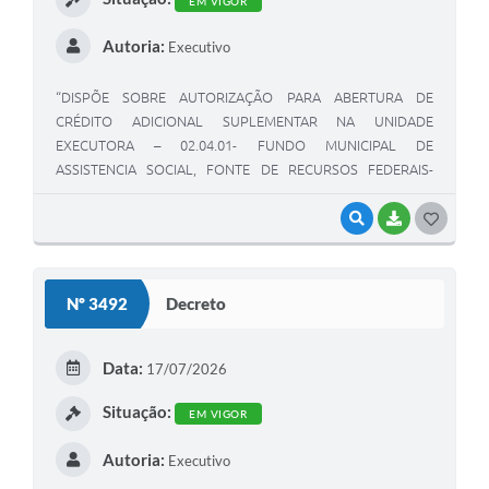
EM VIGOR
A Nossa Cidade
Autoria:
Executivo
Links
“DISPÕE SOBRE AUTORIZAÇÃO PARA ABERTURA DE
Telefones Úteis
CRÉDITO ADICIONAL SUPLEMENTAR NA UNIDADE
EXECUTORA – 02.04.01- FUNDO MUNICIPAL DE
FAQ
ASSISTENCIA SOCIAL, FONTE DE RECURSOS FEDERAIS-
VINCULADOS POR DESDOBRAMENTO DE FONTE DE
RECURSO E DÁ OUTRAS PROVIDÊNCIAS”
VISUALIZAR
BAIXAR
G
Departamentos
O
S
Calendário de Eventos
Nº 3492
Decreto
T
Serviços Online
E
Data:
17/07/2026
I
LOGRADOUROS
Situação:
EM VIGOR
Contato
Autoria:
Executivo