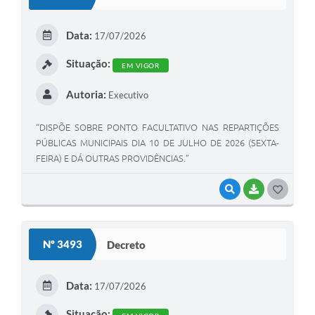
T
Previdência
E
Data:
17/07/2026
I
Previdência Complementar
Situação:
EM VIGOR
Audiência Pública
Autoria:
Executivo
“DISPÕE SOBRE PONTO FACULTATIVO NAS REPARTIÇÕES
Cultura
PÚBLICAS MUNICIPAIS DIA 10 DE JULHO DE 2026 (SEXTA-
FEIRA) E DÁ OUTRAS PROVIDÊNCIAS.”
Planejamento
VISUALIZAR
BAIXAR
G
Meio Ambiente
O
S
Defesa Civil Municipal
Nº 3493
Decreto
T
Turismo
E
Data:
17/07/2026
I
Situação: