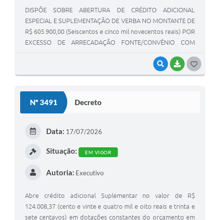
DISPÕE SOBRE ABERTURA DE CRÉDITO ADICIONAL
ESPECIAL E SUPLEMENTAÇÃO DE VERBA NO MONTANTE DE
R$ 605.900,00 (Seiscentos e cinco mil novecentos reais) POR
EXCESSO DE ARRECADAÇÃO FONTE/CONVÊNIO COM
FONTE DE RECURSO ESTADUAL (02).
VISUALIZAR
BAIXAR
G
O
S
Nº 3491
Decreto
T
E
Data:
17/07/2026
I
Situação:
EM VIGOR
Autoria:
Executivo
Abre crédito adicional Suplementar no valor de R$
124.008,37 (cento e vinte e quatro mil e oito reais e trinta e
sete centavos) em dotações constantes do orçamento em