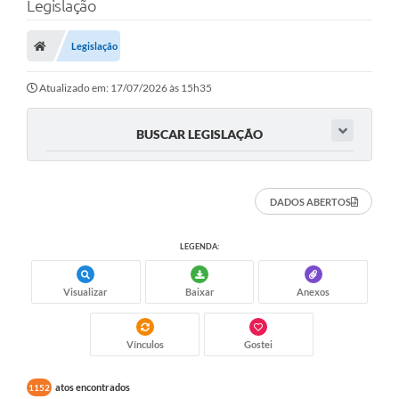
Legislação
Legislação
Transparência Municipal
Atualizado em: 17/07/2026 às 15h35
Administração
BUSCAR LEGISLAÇÃO
Conselhos de Educação
DADOS ABERTOS
Terceiro Setor
LEGENDA:
Licitacões
Visualizar
Baixar
Anexos
Estudantes
Vínculos
Gostei
Pareceres do TCESP
atos encontrados
1152