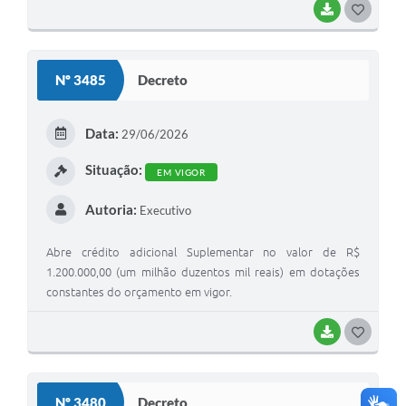
BAIXAR
G
O
S
Nº 3485
Decreto
T
E
Data:
29/06/2026
I
Situação:
EM VIGOR
Autoria:
Executivo
Abre crédito adicional Suplementar no valor de R$
1.200.000,00 (um milhão duzentos mil reais) em dotações
constantes do orçamento em vigor.
BAIXAR
G
O
S
Nº 3480
Decreto