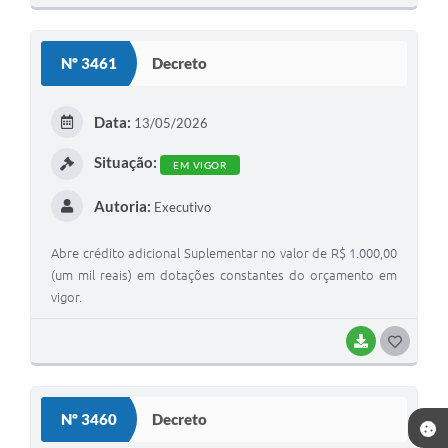
O
S
Nº 3461
Decreto
T
E
Data:
13/05/2026
I
Situação:
EM VIGOR
Autoria:
Executivo
Abre crédito adicional Suplementar no valor de R$ 1.000,00
(um mil reais) em dotações constantes do orçamento em
vigor.
BAIXAR
G
O
S
Nº 3460
Decreto
T