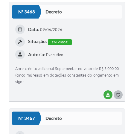
S
Nº 3468
Decreto
T
E
Data:
09/06/2026
I
Situação:
EM VIGOR
Autoria:
Executivo
Abre crédito adicional Suplementar no valor de R$ 5.000,00
(cinco mil reais) em dotações constantes do orçamento em
vigor.
BAIXAR
G
O
S
Nº 3467
Decreto
T
E