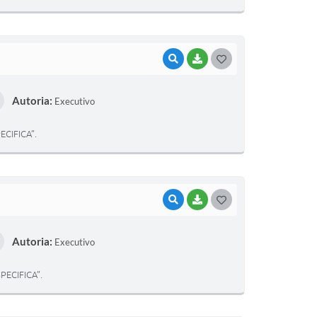
E
I
VISUALIZAR
BAIXAR
G
O
Autoria:
Executivo
S
T
CIFICA”.
E
I
VISUALIZAR
BAIXAR
G
O
Autoria:
Executivo
S
T
ECIFICA”.
E
I