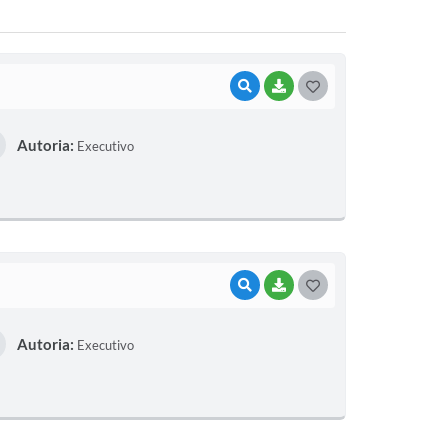
VISUALIZAR
BAIXAR
G
O
Autoria:
Executivo
S
T
E
I
VISUALIZAR
BAIXAR
G
O
Autoria:
Executivo
S
T
E
I