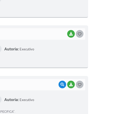
T
E
I
BAIXAR
G
O
Autoria:
Executivo
S
T
E
I
VISUALIZAR
BAIXAR
G
O
Autoria:
Executivo
S
T
ECIFICA”.