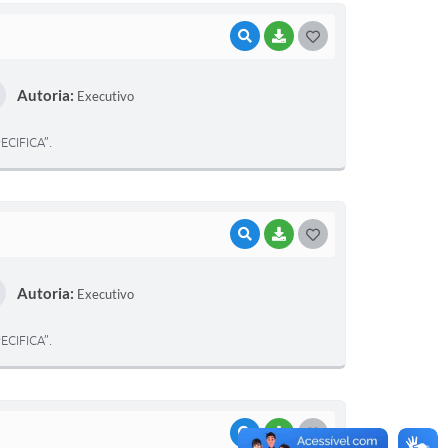
VISUALIZAR
BAIXAR
G
O
Autoria:
Executivo
S
T
CIFICA”.
E
I
VISUALIZAR
BAIXAR
G
O
Autoria:
Executivo
S
T
CIFICA”.
E
I
VISUALIZAR
BAIXAR
G