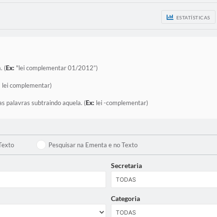
ESTATÍSTICAS
. (
Ex:
"lei complementar 01/2012”)
:
lei complementar)
as palavras subtraindo aquela. (
Ex:
lei -complementar)
Texto
Pesquisar na Ementa e no Texto
Secretaria
Categoria