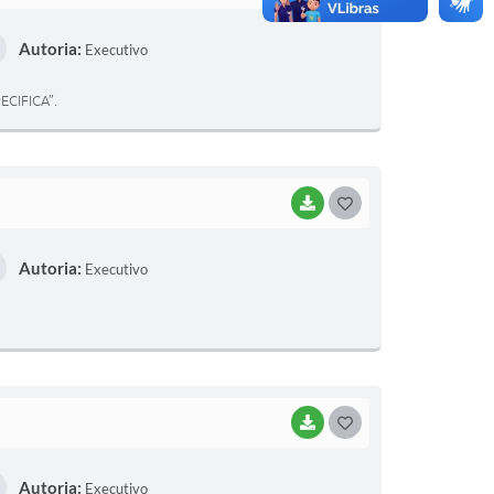
O
Autoria:
Executivo
S
T
CIFICA”.
E
I
BAIXAR
G
O
Autoria:
Executivo
S
T
E
I
BAIXAR
G
O
Autoria:
Executivo
S