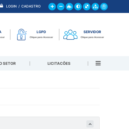
LOGIN / CADASTRO
A
LGPD
SERVIDOR
ssar
Clique para Acessar
Clique para Acessar
O SETOR
LICITACÕES