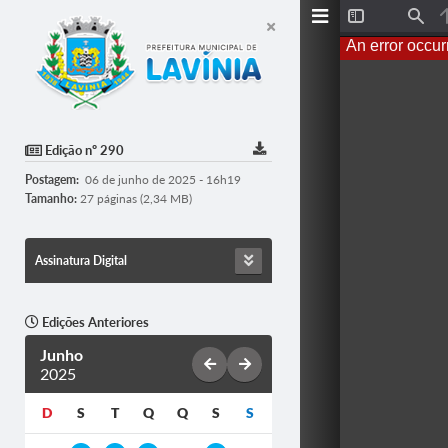
T
F
o
i
An error occur
g
n
g
d
l
e
S
i
d
Edição nº 290
e
b
Postagem:
06 de junho de 2025 - 16h19
a
r
Tamanho:
27 páginas (2,34 MB)
Assinatura Digital
Edições Anteriores
Junho
2025
D
S
T
Q
Q
S
S