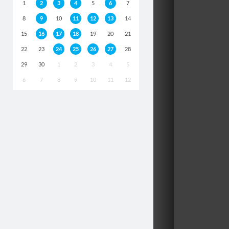
1
2
3
4
5
6
7
8
9
10
11
12
13
14
15
16
17
18
19
20
21
22
23
24
25
26
27
28
29
30
1
2
3
4
5
6
7
8
9
10
11
12