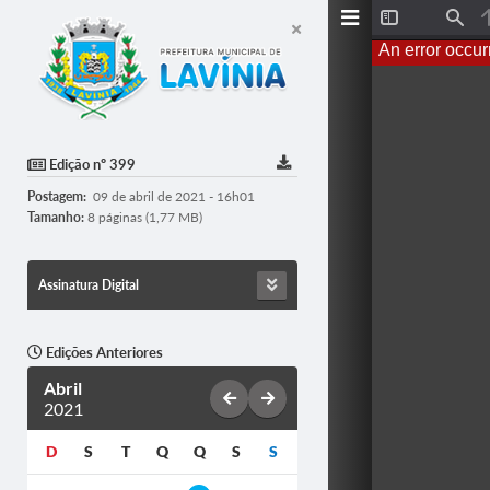
T
F
o
i
An error occur
g
n
g
d
l
e
S
i
d
Edição nº 399
e
b
Postagem:
09 de abril de 2021 - 16h01
a
r
Tamanho:
8 páginas (1,77 MB)
Assinatura Digital
Edições Anteriores
Abril
2021
D
S
T
Q
Q
S
S