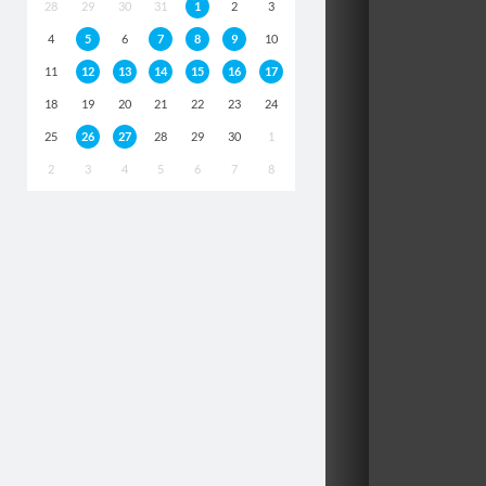
28
29
30
31
1
2
3
4
5
6
7
8
9
10
11
12
13
14
15
16
17
18
19
20
21
22
23
24
25
26
27
28
29
30
1
2
3
4
5
6
7
8