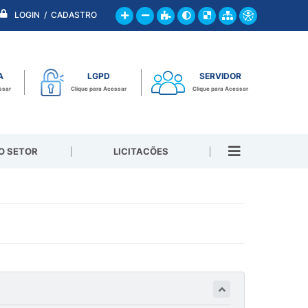
LOGIN / CADASTRO
A
LGPD
SERVIDOR
ssar
Clique para Acessar
Clique para Acessar
O SETOR
LICITACÕES