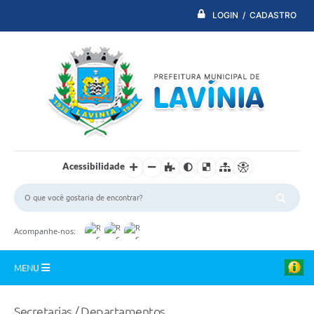
LOGIN / CADASTRO
Acessibilidade
Acompanhe-nos:
MENU
PDTI
Secretarias / Departamentos