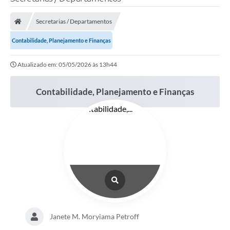
Secretarias / Departamentos
Transparência Municipal
Contabilidade, Planejamento e Finanças
Administração
Atualizado em: 05/05/2026 às 13h44
Contabilidade, Planejamento e Finanças
Conselhos de Educação
Terceiro Setor
Licitacões
Estudantes
Janete M. Moryiama Petroff
Pareceres do TCESP