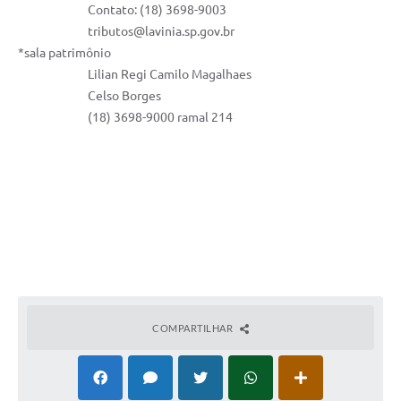
A Nossa Cidade
Contato: (18) 3698-9003
tributos@lavinia.sp.gov.br
*sala patrimônio
Links
Lilian Regi Camilo Magalhaes
Telefones Úteis
Celso Borges
(18) 3698-9000 ramal 214
FAQ
Departamentos
Calendário de Eventos
Serviços Online
COMPARTILHAR
LOGRADOUROS
Contato