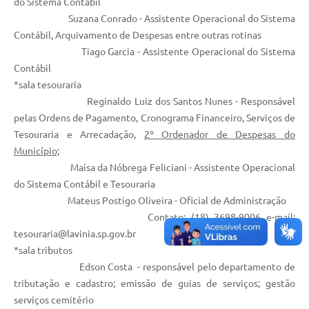
do Sistema Contábil
Suzana Conrado - Assistente Operacional do Sistema
Previdência
Contábil, Arquivamento de Despesas entre outras rotinas
Previdência Complementar
Tiago Garcia - Assistente Operacional do Sistema
Contábil
*sala tesouraria
Audiência Pública
Reginaldo Luiz dos Santos Nunes - Responsável
pelas Ordens de Pagamento, Cronograma Financeiro, Serviços de
Cultura
Tesouraria e Arrecadação,
2º Ordenador de Despesas do
Município;
Planejamento
Maísa da Nóbrega Feliciani - Assistente Operacional
do Sistema Contábil e Tesouraria
Mateus Postigo Oliveira - Oficial de Administração
Meio Ambiente
Contato: (18) 3698-9006 e-mail:
tesouraria@lavinia.sp.gov.br
Defesa Civil Municipal
*sala tributos
Edson Costa - responsável pelo departamento de
Turismo
tributação e cadastro; emissão de guias de serviços; gestão
serviços cemitério