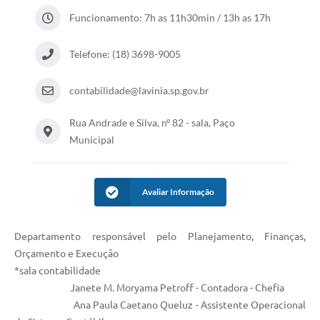
Diário Oficial
Funcionamento: 7h as 11h30min / 13h as 17h
Ouvidoria
Telefone: (18) 3698-9005
Carta de Serviços
contabilidade@lavinia.sp.gov.br
CEMITÉRIO MUNICIPAL
Rua Andrade e Silva, nº 82 - sala, Paço
Municipal
Legislação
Avaliar Informação
Editais
Contas Públicas
Departamento responsável pelo Planejamento, Finanças,
Orçamento e Execução
Pesquisa de Satisfação
*sala contabilidade
Janete M. Moryama Petroff - Contadora - Chefia
e-SIC
Ana Paula Caetano Queluz - Assistente Operacional
Contratos