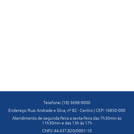
Telefone: (18) 3698-9000
Endereço: Rua: Andrade e Silva, nº 82 - Centro | CEP: 16850-000
Atendimento de segunda-feira a sexta-feira das 7h30min às
11h30min e das 13h às 17h
CNPJ: 44.437.820/0001-10