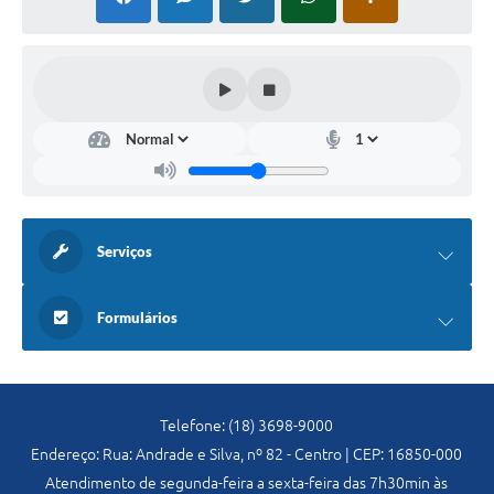
Previdência
Previdência Complementar
Audiência Pública
Cultura
Serviços
Planejamento
Formulários
Meio Ambiente
Defesa Civil Municipal
Telefone: (18) 3698-9000
Turismo
Endereço: Rua: Andrade e Silva, nº 82 - Centro | CEP: 16850-000
Atendimento de segunda-feira a sexta-feira das 7h30min às