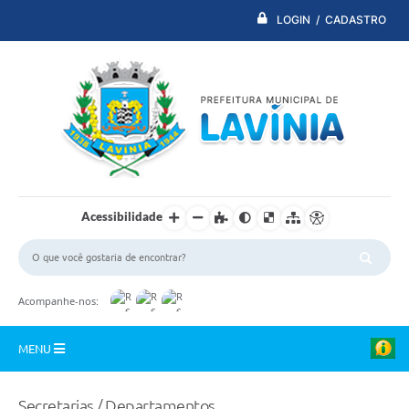
LOGIN / CADASTRO
Acessibilidade
Acompanhe-nos:
MENU
PDTI
Secretarias / Departamentos