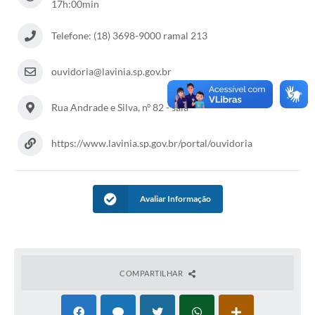
17h:00min
Diário Oficial
Telefone: (18) 3698-9000 ramal 213
Ouvidoria
ouvidoria@lavinia.sp.gov.br
Carta de Serviços
Rua Andrade e Silva, nº 82 - sala
CEMITÉRIO MUNICIPAL
https://www.lavinia.sp.gov.br/portal/ouvidoria
Legislação
Editais
Avaliar Informação
Contas Públicas
Pesquisa de Satisfação
COMPARTILHAR
e-SIC
Contratos