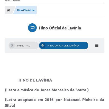
Hino Oficial de...
Transparência Municipal
Hino Oficial de Lavínia
Administração
Conselhos de Educação
PRINCIPAL
HINO OFICIAL DE LAVÍNIA
Terceiro Setor
Licitacões
HINO DE LAVÍNIA
(Letra e música de Jonas Monteiro de Souza )
Estudantes
(Letra adaptada em 2016 por Natanael Pinheiro da
Pareceres do TCESP
Silva)