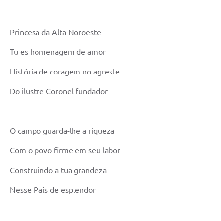
Diário Oficial
Ouvidoria
Princesa da Alta Noroeste
Tu es homenagem de amor
Carta de Serviços
História de coragem no agreste
CEMITÉRIO MUNICIPAL
Do ilustre Coronel fundador
Legislação
O campo guarda-lhe a riqueza
Editais
Com o povo firme em seu labor
Contas Públicas
Construindo a tua grandeza
Pesquisa de Satisfação
Nesse País de esplendor
e-SIC
Contratos