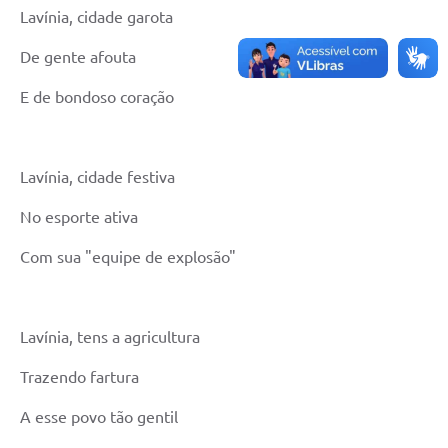
Lavínia, cidade garota
Previdência
De gente afouta
Previdência Complementar
E de bondoso coração
Audiência Pública
Lavínia, cidade festiva
Cultura
No esporte ativa
Planejamento
Com sua "equipe de explosão"
Meio Ambiente
Lavínia, tens a agricultura
Defesa Civil Municipal
Trazendo fartura
Turismo
A esse povo tão gentil