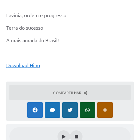
A Nossa Cidade
Lavínia, ordem e progresso
Links
Terra do sucesso
Telefones Úteis
A mais amada do Brasil!
FAQ
Download Hino
Departamentos
Calendário de Eventos
COMPARTILHAR
Serviços Online
LOGRADOUROS
Contato