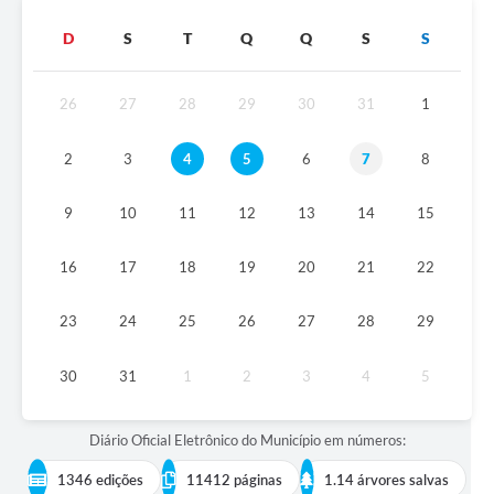
Diário Oficial
D
S
T
Q
Q
S
S
Ouvidoria
26
27
28
29
30
31
1
Carta de Serviços
2
3
4
5
6
7
8
CEMITÉRIO MUNICIPAL
9
10
11
12
13
14
15
Legislação
16
17
18
19
20
21
22
Editais
23
24
25
26
27
28
29
Contas Públicas
30
31
1
2
3
4
5
Pesquisa de Satisfação
Diário Oficial Eletrônico do Município em números:
e-SIC
1346 edições
11412 páginas
1.14 árvores salvas
Contratos