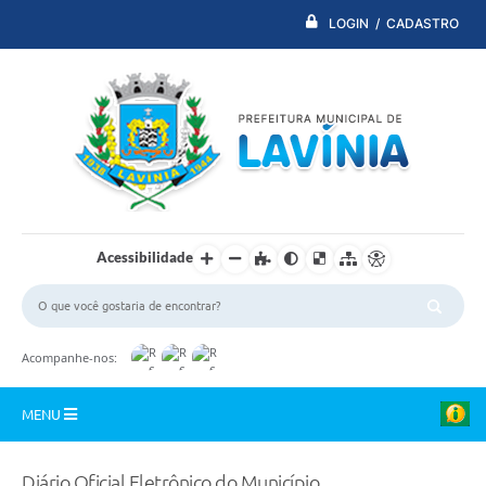
LOGIN / CADASTRO
Acessibilidade
Acompanhe-nos:
MENU
PDTI
Diário Oficial Eletrônico do Município