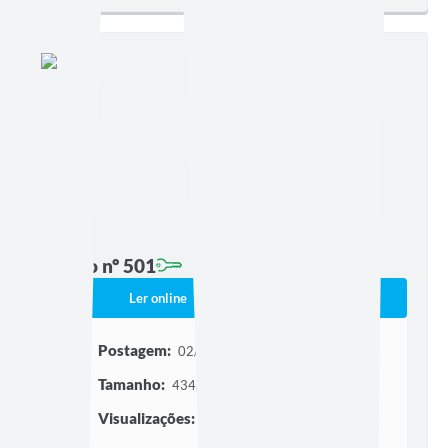
Edição nº 501
Ler online
Baixar
Postagem:
02/07/2026 às 16h39
Tamanho:
434,31 KB | 5 páginas
Visualizações:
142