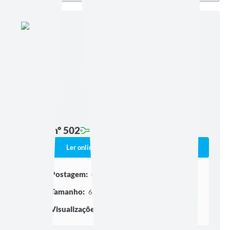
Edição nº 502
Ler online
Baixar
Postagem:
03/07/2026 às 16h07
Tamanho:
642,05 KB | 9 páginas
Visualizações:
135