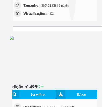
Tamanho:
385,01 KB | 3 páginas
Visualizações:
108
Edição nº 495
Ler online
Baixar
Postagem: