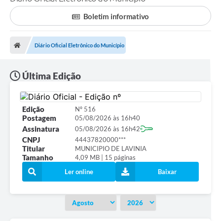
Boletim informativo
Transparência Municipal
Diário Oficial Eletrônico do Município
Administração
Última Edição
Conselhos de Educação
Edição
Nº 516
Postagem
05/08/2026 às 16h40
Terceiro Setor
Assinatura
05/08/2026 às 16h42
CNPJ
44437820000***
Titular
MUNICIPIO DE LAVINIA
Licitacões
Tamanho
4,09 MB | 15 páginas
Ler online
Baixar
Estudantes
Pareceres do TCESP