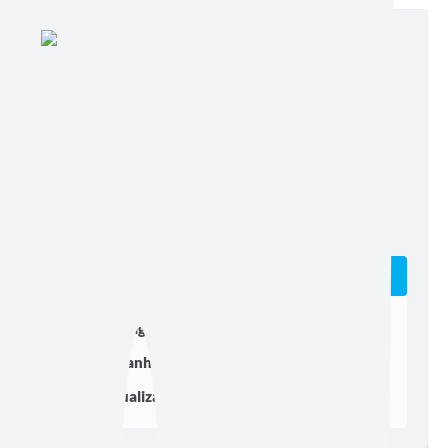
Edição nº 503
Ler online
Baixar
Postagem:
06/07/2026 às 13h06
Tamanho:
580,03 KB | 3 páginas
Visualizações:
137