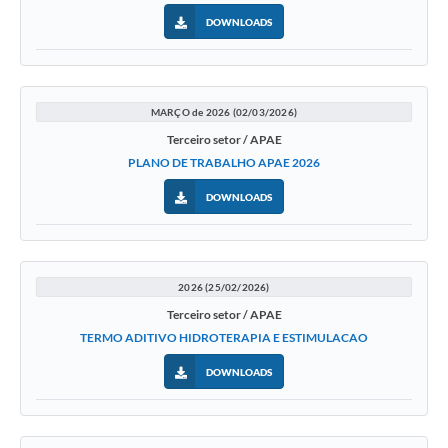
Diário Oficial
DOWNLOADS
Ouvidoria
Carta de Serviços
MARÇO de 2026 (02/03/2026)
Terceiro setor / APAE
CEMITÉRIO MUNICIPAL
PLANO DE TRABALHO APAE 2026
DOWNLOADS
Legislação
Editais
2026 (25/02/2026)
Terceiro setor / APAE
Contas Públicas
TERMO ADITIVO HIDROTERAPIA E ESTIMULACAO
Pesquisa de Satisfação
DOWNLOADS
e-SIC
Contratos