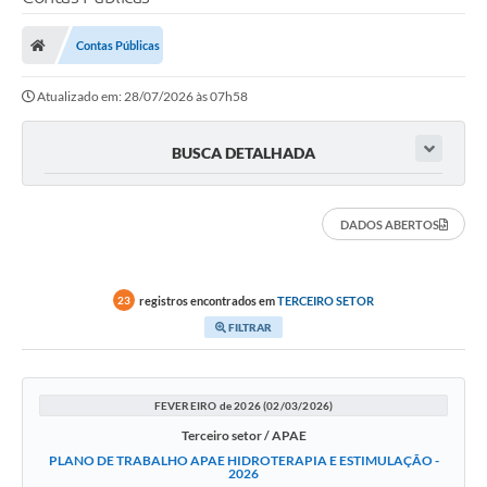
Contas Públicas
Transparência Municipal
Atualizado em: 28/07/2026 às 07h58
Administração
BUSCA DETALHADA
Conselhos de Educação
DADOS ABERTOS
Terceiro Setor
registros encontrados em
TERCEIRO SETOR
23
FILTRAR
Licitacões
Estudantes
FEVEREIRO de 2026 (02/03/2026)
Terceiro setor / APAE
PLANO DE TRABALHO APAE HIDROTERAPIA E ESTIMULAÇÃO -
Pareceres do TCESP
2026