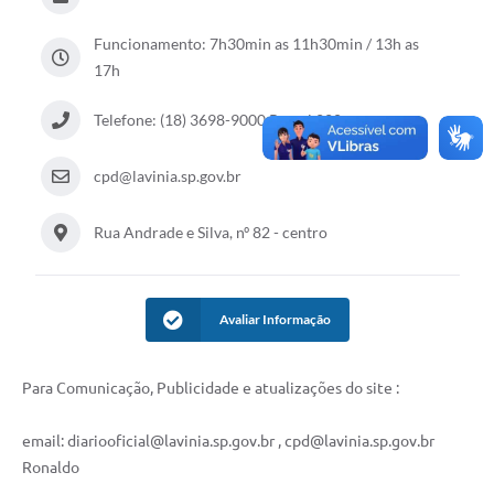
Diário Oficial
Funcionamento: 7h30min as 11h30min / 13h as
Ouvidoria
17h
Carta de Serviços
Telefone: (18) 3698-9000 Ramal 220
cpd@lavinia.sp.gov.br
CEMITÉRIO MUNICIPAL
Rua Andrade e Silva, nº 82 - centro
Legislação
Editais
Avaliar Informação
Contas Públicas
Para Comunicação, Publicidade e atualizações do site :
Pesquisa de Satisfação
email: diariooficial@lavinia.sp.gov.br , cpd@lavinia.sp.gov.br
e-SIC
Ronaldo
Contratos