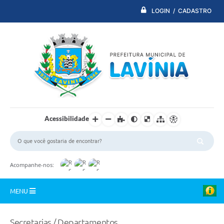
LOGIN / CADASTRO
Acessibilidade
Acompanhe-nos:
MENU
PDTI
Secretarias / Departamentos