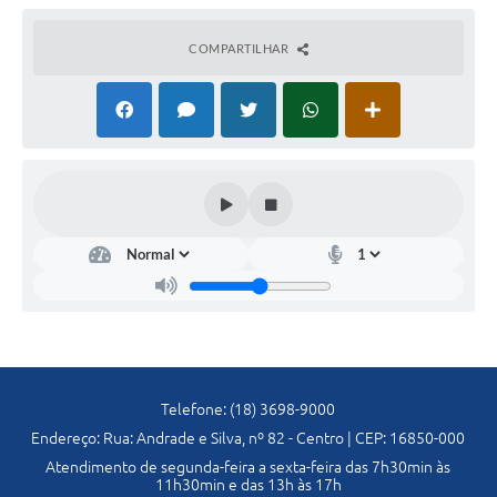
Previdência
COMPARTILHAR
Previdência Complementar
Audiência Pública
Cultura
Planejamento
Meio Ambiente
Defesa Civil Municipal
Telefone: (18) 3698-9000
Turismo
Endereço: Rua: Andrade e Silva, nº 82 - Centro | CEP: 16850-000
Atendimento de segunda-feira a sexta-feira das 7h30min às
11h30min e das 13h às 17h