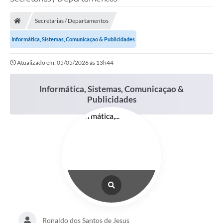
Secretarias / Departamentos
Transparência Municipal
Informática, Sistemas, Comunicaçao & Publicidades
Administração
Atualizado em: 05/05/2026 às 13h44
Informática, Sistemas, Comunicaçao &
Conselhos de Educação
Publicidades
Terceiro Setor
Licitacões
Estudantes
Pareceres do TCESP
Ronaldo dos Santos de Jesus