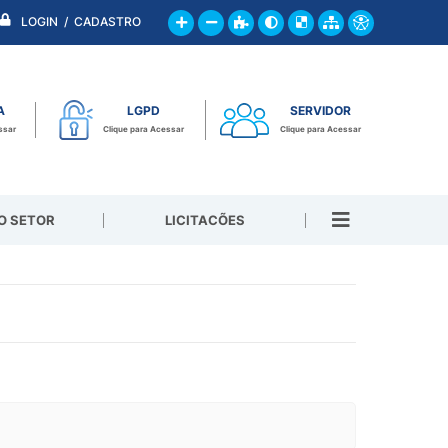
LOGIN / CADASTRO
A
LGPD
SERVIDOR
ssar
Clique para Acessar
Clique para Acessar
O SETOR
LICITACÕES