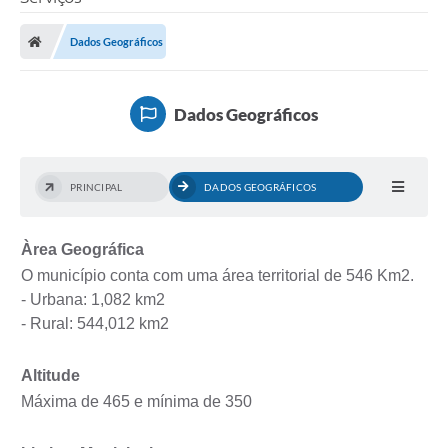
Dados Geográficos
Transparência Municipal
Dados Geográficos
Administração
Conselhos de Educação
PRINCIPAL
DADOS GEOGRÁFICOS
Terceiro Setor
Àrea Geográfica
O município conta com uma área territorial de 546 Km2.
- Urbana: 1,082 km2
Licitacões
- Rural: 544,012 km2
Estudantes
Altitude
Máxima de 465 e mínima de 350
Pareceres do TCESP