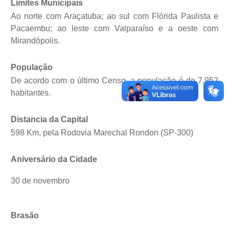
Limites Municipais
Diário Oficial
Ao norte com Araçatuba; ao sul com Flórida Paulista e
Pacaembu; ao leste com Valparaíso e a oeste com
Ouvidoria
Mirandópolis.
Carta de Serviços
População
De acordo com o último Censo, a população é de 7.952
CEMITÉRIO MUNICIPAL
habitantes.
Legislação
Distancia da Capital
598 Km, pela Rodovia Marechal Rondon (SP-300)
Editais
Aniversário da Cidade
Contas Públicas
30 de novembro
Pesquisa de Satisfação
e-SIC
Brasão
Contratos