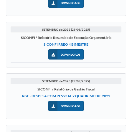
DOWNLOADS
Diário Oficial
Ouvidoria
SETEMBRO de 2025 (29/09/2025)
Carta de Serviços
SICONFI / Relatório Resumido de Execução Orçamentária
SICONFI RREO 4 BIMESTRE
CEMITÉRIO MUNICIPAL
DOWNLOADS
Legislação
Editais
SETEMBRO de 2025 (29/09/2025)
SICONFI / Relatório de Gestão Fiscal
RGF - DESPESA COM PESSOAL 2 QUADRIMETRE 2025
Contas Públicas
DOWNLOADS
Pesquisa de Satisfação
e-SIC
Contratos