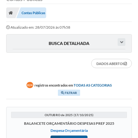
Contas Públicas
Transparência Municipal
Atualizado em: 28/07/2026 às 07h58
Administração
BUSCA DETALHADA
Conselhos de Educação
DADOS ABERTOS
Terceiro Setor
registros encontrados em
TODAS AS CATEGORIAS
824
FILTRAR
Licitacões
Estudantes
OUTUBRO de 2025 (17/10/2025)
BALANCETE ORÇAMENTÁRIO DESPESAS PREF 2025
Despesa Orçamentária
Pareceres do TCESP