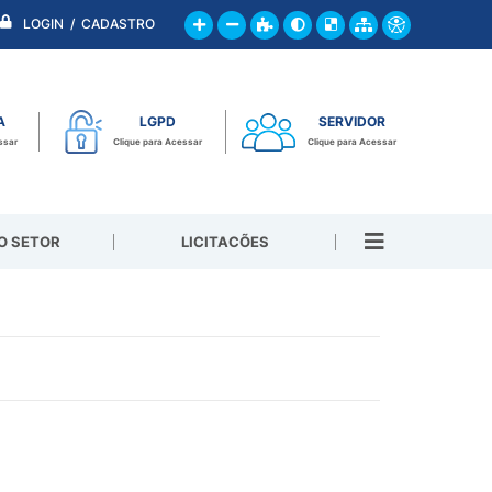
LOGIN / CADASTRO
A
LGPD
SERVIDOR
ssar
Clique para Acessar
Clique para Acessar
O SETOR
LICITACÕES