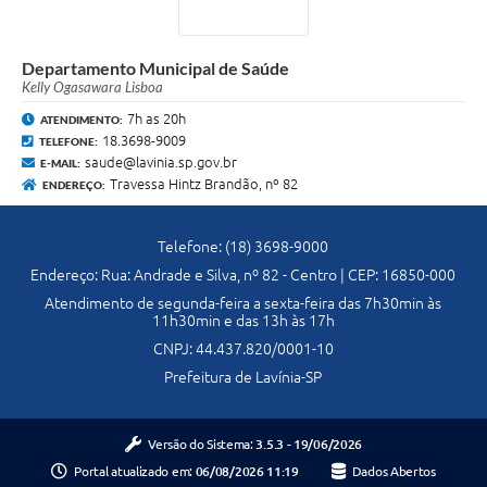
A Nossa Cidade
Departamento Municipal de Saúde
Links
Kelly Ogasawara Lisboa
Telefones Úteis
7h as 20h
ATENDIMENTO:
18.3698-9009
TELEFONE:
saude@lavinia.sp.gov.br
E-MAIL:
FAQ
Travessa Hintz Brandão, nº 82
ENDEREÇO:
Departamentos
Telefone: (18) 3698-9000
Endereço: Rua: Andrade e Silva, nº 82 - Centro | CEP: 16850-000
Calendário de Eventos
Atendimento de segunda-feira a sexta-feira das 7h30min às
11h30min e das 13h às 17h
Serviços Online
CNPJ: 44.437.820/0001-10
Prefeitura de Lavínia-SP
LOGRADOUROS
Versão do Sistema:
3.5.3 - 19/06/2026
Contato
Portal atualizado em:
06/08/2026 11:19
Dados Abertos