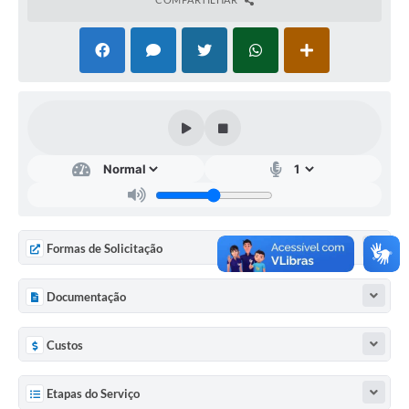
Diário Oficial
Ouvidoria
Carta de Serviços
CEMITÉRIO MUNICIPAL
Legislação
Formas de Solicitação
Editais
Documentação
Contas Públicas
Pesquisa de Satisfação
Custos
e-SIC
Etapas do Serviço
Contratos