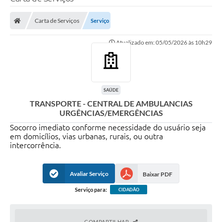
Carta de Serviços
Serviço
Transparência Municipal
Atualizado em: 05/05/2026 às 10h29
Administração
Conselhos de Educação
SAÚDE
TRANSPORTE - CENTRAL DE AMBULANCIAS
URGÊNCIAS/EMERGÊNCIAS
Terceiro Setor
Socorro imediato conforme necessidade do usuário seja
em domicílios, vias urbanas, rurais, ou outra
intercorrência.
Licitacões
Avaliar Serviço
Baixar PDF
Estudantes
Serviço para:
CIDADÃO
Pareceres do TCESP
COMPARTILHAR