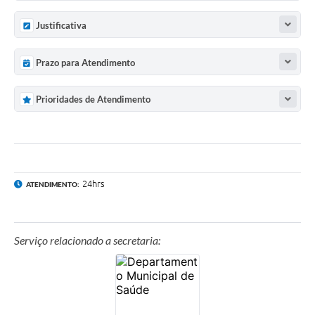
Previdência
Justificativa
Previdência Complementar
Prazo para Atendimento
Audiência Pública
Prioridades de Atendimento
Cultura
Planejamento
24hrs
ATENDIMENTO:
Meio Ambiente
Serviço relacionado a secretaria:
Defesa Civil Municipal
Turismo