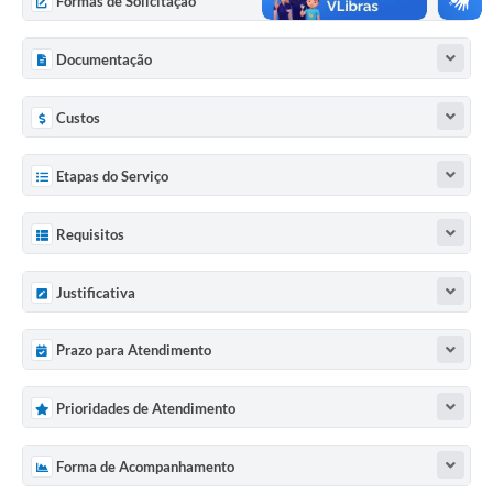
Formas de Solicitação
Previdência
Documentação
Previdência Complementar
Custos
Audiência Pública
Etapas do Serviço
Cultura
Requisitos
Planejamento
Justificativa
Meio Ambiente
Prazo para Atendimento
Defesa Civil Municipal
Prioridades de Atendimento
Turismo
Forma de Acompanhamento