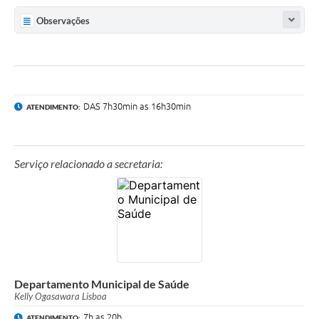
A Nossa Cidade
Observações
Links
Telefones Úteis
DAS 7h30min as 16h30min
ATENDIMENTO:
FAQ
Departamentos
Serviço relacionado a secretaria:
Calendário de Eventos
Serviços Online
LOGRADOUROS
Departamento Municipal de Saúde
Contato
Kelly Ogasawara Lisboa
7h as 20h
ATENDIMENTO: