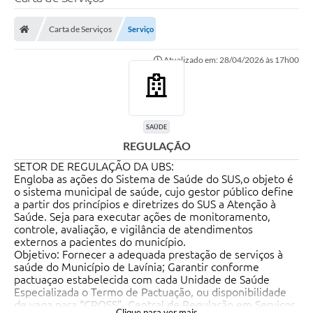
Carta de Serviços
Serviço
Transparência Municipal
Atualizado em: 28/04/2026 às 17h00
Administração
Conselhos de Educação
SAÚDE
REGULAÇÃO
SETOR DE REGULAÇÃO DA UBS:
Terceiro Setor
Engloba as ações do Sistema de Saúde do SUS,o objeto é
o sistema municipal de saúde, cujo gestor público define
a partir dos princípios e diretrizes do SUS a Atenção à
Saúde. Seja para executar ações de monitoramento,
Licitacões
controle, avaliação, e vigilância de atendimentos
externos a pacientes do município.
Objetivo: Fornecer a adequada prestação de serviços à
Estudantes
saúde do Município de Lavínia; Garantir conforme
pactuaçao estabelecida com cada Unidade de Saúde
Especializada o Termo de Pactuação, ou disponibilidade
Pareceres do TCESP
de vaga para “CROSS”- Central de Regulação em Serviços
Clique para ver mais