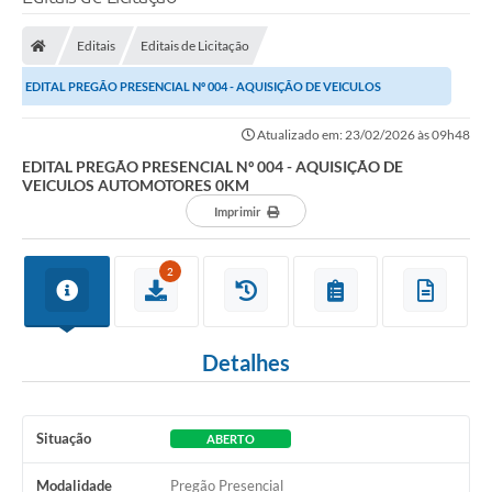
Editais
Editais de Licitação
Transparência Municipal
EDITAL PREGÃO PRESENCIAL Nº 004 - AQUISIÇÃO DE VEICULOS
AUTOMOTORES 0KM
Administração
Atualizado em: 23/02/2026 às 09h48
EDITAL PREGÃO PRESENCIAL Nº 004 - AQUISIÇÃO DE
VEICULOS AUTOMOTORES 0KM
Conselhos de Educação
Imprimir
Terceiro Setor
2
Licitacões
Detalhes
Estudantes
Situação
ABERTO
Pareceres do TCESP
Modalidade
Pregão Presencial