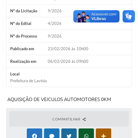
Diário Oficial
Nº da Licitação
9/2026
Ouvidoria
Nº do Edital
4/2026
Carta de Serviços
Nº do Processo
9/2026
Publicado em
23/02/2026 às 10h00
CEMITÉRIO MUNICIPAL
Realização em
06/03/2026 às 09h00
Legislação
Local
Prefeitura de Lavínia
Editais
AQUISIÇÃO DE VEICULOS AUTOMOTORES 0KM
Contas Públicas
Pesquisa de Satisfação
COMPARTILHAR
e-SIC
Contratos