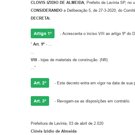
CLOVIS IZIDIO DE ALMEIDA
, Prefeito de Lavinia SP, no 
CONSIDERANDO
a Deliberação 5, de 27-3-2020, do Comitê
DECRETA:
Artigo 1º
-
Acrescenta o inciso VIII ao artigo 9º do
“
Art. 9º -
...
...
VIII -
lojas de materiais de construção. (NR)
...”
Art. 2º
- Este decreto entra em vigor na data de sua 
Art. 3º
- Revogam-se as disposições em contrário.
Prefeitura de Lavinia, 03 de abril de 2.020
Clóvis Izidio de Almeida