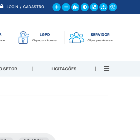
LOGIN / CADASTRO
A
LGPD
SERVIDOR
ssar
Clique para Acessar
Clique para Acessar
O SETOR
LICITACÕES