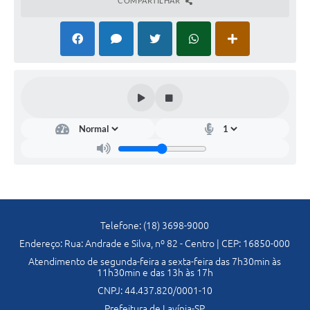
COMPARTILHAR
Previdência
Previdência Complementar
Audiência Pública
Cultura
Planejamento
Meio Ambiente
Telefone: (18) 3698-9000
Defesa Civil Municipal
Endereço: Rua: Andrade e Silva, nº 82 - Centro | CEP: 16850-000
Atendimento de segunda-feira a sexta-feira das 7h30min às
11h30min e das 13h às 17h
Turismo
CNPJ: 44.437.820/0001-10
Prefeitura de Lavínia-SP