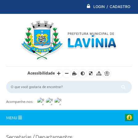
LOGIN / CADASTRO
Acessibilidade
Acompanhe-nos:
MENU
PDTI
Secretarias / Departamentos