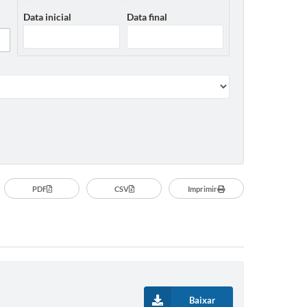
Data inicial
Data final
PDF
CSV
Imprimir
Baixar