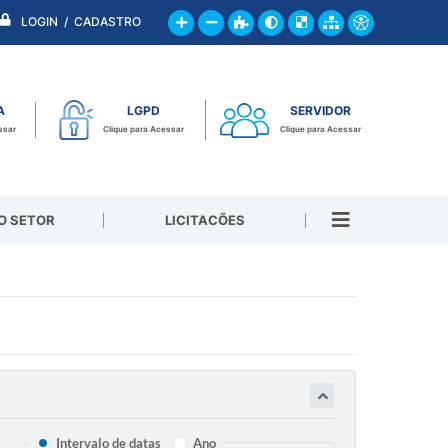
LOGIN / CADASTRO
A
LGPD
SERVIDOR
ssar
Clique para Acessar
Clique para Acessar
O SETOR
LICITACÕES
Intervalo de datas
Ano