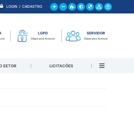
LOGIN / CADASTRO
A
LGPD
SERVIDOR
ssar
Clique para Acessar
Clique para Acessar
O SETOR
LICITACÕES