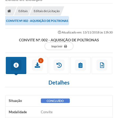
Editais
Editais de Licitação
Transparência Municipal
CONVITE Nº. 002 - AQUISIÇÃO DE POLTRONAS
Administração
Atualizado em: 13/11/2018 às 13h30
CONVITE Nº. 002 - AQUISIÇÃO DE POLTRONAS
Imprimir
Conselhos de Educação
1
Terceiro Setor
Detalhes
Licitacões
Estudantes
Situação
CONCLUÍDO
Modalidade
Convite
Pareceres do TCESP