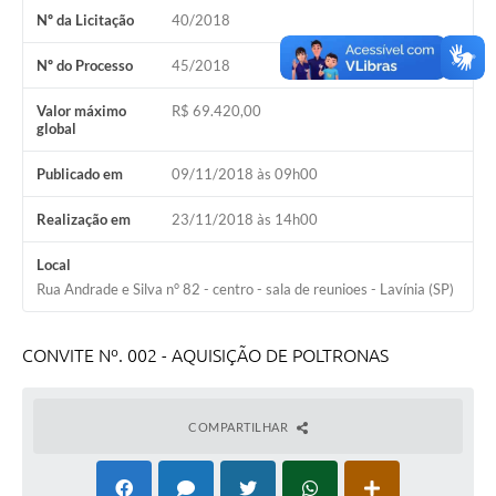
Diário Oficial
Nº da Licitação
40/2018
Ouvidoria
Nº do Processo
45/2018
Valor máximo
R$ 69.420,00
Carta de Serviços
global
Publicado em
09/11/2018 às 09h00
CEMITÉRIO MUNICIPAL
Realização em
23/11/2018 às 14h00
Legislação
Local
Rua Andrade e Silva n° 82 - centro - sala de reunioes - Lavínia (SP)
Editais
CONVITE Nº. 002 - AQUISIÇÃO DE POLTRONAS
Contas Públicas
Pesquisa de Satisfação
COMPARTILHAR
e-SIC
Contratos