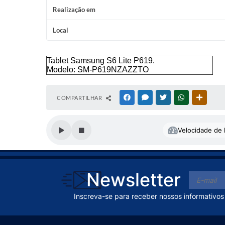
Realização em
Local
Tablet Samsung S6 Lite P619.
Modelo: SM-P619NZAZZTO
COMPARTILHAR
FACEBOOK
MESSENGER
TWITTER
WHATSAPP
OUTRAS
Velocidade de l
Newsletter
Inscreva-se para receber nossos informativos