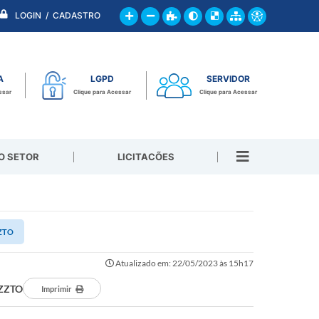
LOGIN / CADASTRO
A
LGPD
SERVIDOR
ssar
Clique para Acessar
Clique para Acessar
O SETOR
LICITACÕES
ZZTO
Atualizado em: 22/05/2023 às 15h17
AZZTO
Imprimir