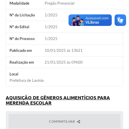
Modalidade
Pregão Presencial
Diário Oficial
Nº da Licitação
1/2025
Ouvidoria
Nº do Edital
1/2025
Carta de Serviços
Nº do Processo
1/2025
CEMITÉRIO MUNICIPAL
Publicado em
10/01/2025 às 13h21
Legislação
Realização em
21/01/2025 às 09h00
Local
Editais
Prefeitura de Lavínia
Contas Públicas
AQUISIÇÃO DE GÊNEROS ALIMENTÍCIOS PARA
MERENDA ESCOLAR
Pesquisa de Satisfação
e-SIC
COMPARTILHAR
Contratos