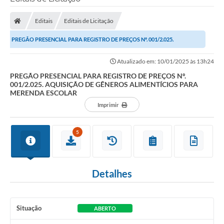
Editais
Editais de Licitação
Transparência Municipal
PREGÃO PRESENCIAL PARA REGISTRO DE PREÇOS Nº. 001/2.025.
AQUISIÇÃO DE GÊNEROS ALIMENTÍCIOS PARA MERENDA...
Administração
Atualizado em: 10/01/2025 às 13h24
PREGÃO PRESENCIAL PARA REGISTRO DE PREÇOS Nº.
001/2.025. AQUISIÇÃO DE GÊNEROS ALIMENTÍCIOS PARA
Conselhos de Educação
MERENDA ESCOLAR
Imprimir
Terceiro Setor
5
Licitacões
Detalhes
Estudantes
Situação
ABERTO
Pareceres do TCESP