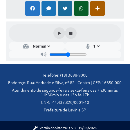
Previdência
Previdência Complementar
Audiência Pública
Cultura
Planejamento
Telefone: (18) 3698-9000
Endereço: Rua: Andrade e Silva, nº 82 - Centro | CEP: 16850-000
Meio Ambiente
Atendimento de segunda-feira a sexta-feira das 7h30min às
11h30min e das 13h às 17h
Defesa Civil Municipal
CNPJ: 44.437.820/0001-10
Prefeitura de Lavínia-SP
Turismo
Versão do Sistema:
3.5.3 - 19/06/2026