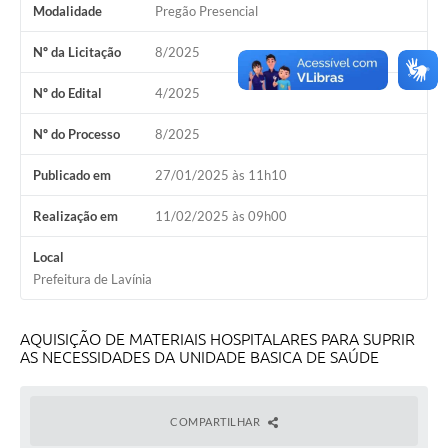
Modalidade
Pregão Presencial
Diário Oficial
Nº da Licitação
8/2025
Ouvidoria
Nº do Edital
4/2025
Carta de Serviços
Nº do Processo
8/2025
CEMITÉRIO MUNICIPAL
Publicado em
27/01/2025 às 11h10
Legislação
Realização em
11/02/2025 às 09h00
Local
Editais
Prefeitura de Lavínia
Contas Públicas
AQUISIÇÃO DE MATERIAIS HOSPITALARES PARA SUPRIR
AS NECESSIDADES DA UNIDADE BASICA DE SAÚDE
Pesquisa de Satisfação
e-SIC
COMPARTILHAR
Contratos