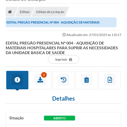
Editais
Editais de Licitação
Transparência Municipal
EDITAL PREGÃO PRESENCIAL Nº 004 - AQUISIÇÃO DE MATERIAIS
HOSPITALARES PARA SUPRIR AS NECESSIDADES DA UNIDADE...
Administração
Atualizado em: 27/01/2025 às 11h17
EDITAL PREGÃO PRESENCIAL Nº 004 - AQUISIÇÃO DE
MATERIAIS HOSPITALARES PARA SUPRIR AS NECESSIDADES
Conselhos de Educação
DA UNIDADE BASICA DE SAÚDE
Imprimir
Terceiro Setor
5
Licitacões
Detalhes
Estudantes
Situação
ABERTO
Pareceres do TCESP