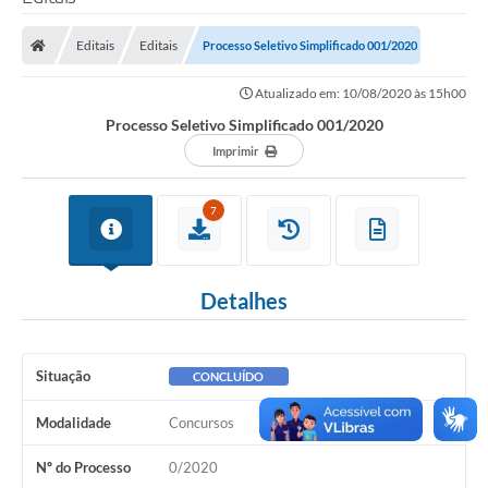
Editais
Editais
Processo Seletivo Simplificado 001/2020
Transparência Municipal
Atualizado em: 10/08/2020 às 15h00
Processo Seletivo Simplificado 001/2020
Administração
Imprimir
Conselhos de Educação
7
Terceiro Setor
Detalhes
Licitacões
Situação
CONCLUÍDO
Estudantes
Modalidade
Concursos
Pareceres do TCESP
Nº do Processo
0/2020