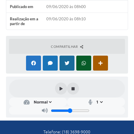
Diário Oficial
Publicado em
09/06/2020 às 08h00
Ouvidoria
Realização em a
09/06/2020 às 08h10
partir de
Carta de Serviços
COMPARTILHAR
CEMITÉRIO MUNICIPAL
Legislação
Editais
Contas Públicas
Pesquisa de Satisfação
e-SIC
Telefone: (18) 3698-9000
Contratos