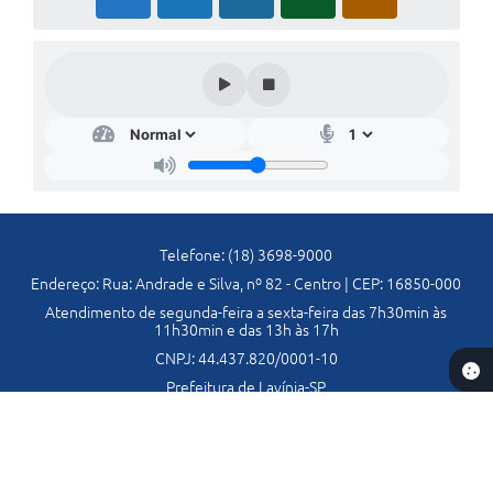
Telefone: (18) 3698-9000
Endereço: Rua: Andrade e Silva, nº 82 - Centro | CEP: 16850-000
Atendimento de segunda-feira a sexta-feira das 7h30min às
11h30min e das 13h às 17h
CNPJ: 44.437.820/0001-10
Prefeitura de Lavínia-SP
Versão do Sistema:
3.5.3 - 19/06/2026
Portal atualizado em:
05/08/2026 16:41
Dados Abertos