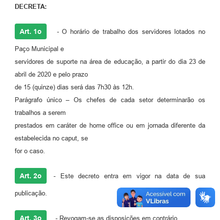
DECRETA:
Previdência
Art. 1o
- O horário de trabalho dos servidores lotados no
Previdência Complementar
Paço Municipal e
Audiência Pública
servidores de suporte na área de educação, a partir do dia 23 de
abril de 2020 e pelo prazo
de 15 (quinze) dias será das 7h30 às 12h.
Cultura
Parágrafo único – Os chefes de cada setor determinarão os
trabalhos a serem
Planejamento
prestados em caráter de home office ou em jornada diferente da
estabelecida no caput, se
Meio Ambiente
for o caso.
Defesa Civil Municipal
Art. 2o
- Este decreto entra em vigor na data de sua
publicação.
Turismo
Art. 3o
- Revogam-se as disposições em contrário.