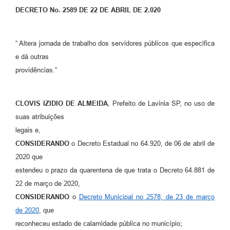
Diário Oficial
DECRETO No. 2589 DE 22 DE ABRIL DE 2.020
Ouvidoria
“ Altera jornada de trabalho dos servidores públicos que especifica
Carta de Serviços
e dá outras
providências.”
CEMITÉRIO MUNICIPAL
CLOVIS IZIDIO DE ALMEIDA
, Prefeito de Lavinia SP, no uso de
Legislação
suas atribuições
legais e,
Editais
CONSIDERANDO
o Decreto Estadual no 64.920, de 06 de abril de
2020 que
Contas Públicas
estendeu o prazo da quarentena de que trata o Decreto 64.881 de
22 de março de 2020,
Pesquisa de Satisfação
CONSIDERANDO
o
Decreto Municipal no 2578, de 23 de março
e-SIC
de 2020
, que
reconheceu estado de calamidade pública no município;
Contratos