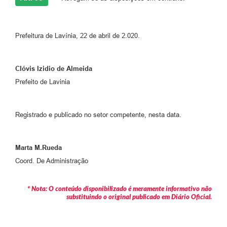
A Nossa Cidade
Links
Prefeitura de Lavínia, 22 de abril de 2.020.
Telefones Úteis
Clóvis Izidio de Almeida
FAQ
Prefeito de Lavinia
Departamentos
Registrado e publicado no setor competente, nesta data.
Calendário de Eventos
Marta M.Rueda
Coord. De Administração
Serviços Online
* Nota: O conteúdo disponibilizado é meramente informativo não
LOGRADOUROS
substituindo o original publicado em Diário Oficial.
Contato