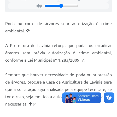
Previdência
Previdência Complementar
Poda ou corte de árvores sem autorização é crime
ambiental. 🚫
Audiência Pública
A Prefeitura de Lavínia reforça que podar ou erradicar
Cultura
árvores sem prévia autorização é crime ambiental,
conforme a Lei Municipal nº 1.283/2009. 📃
Planejamento
Sempre que houver necessidade de poda ou supressão
Meio Ambiente
de árvores, procure a Casa da Agricultura de Lavínia para
que a solicitação seja analisada pela equipe técnica e, se
Defesa Civil Municipal
for o caso, seja emitida a autorização com as orientações
Turismo
necessárias. 🌳✅