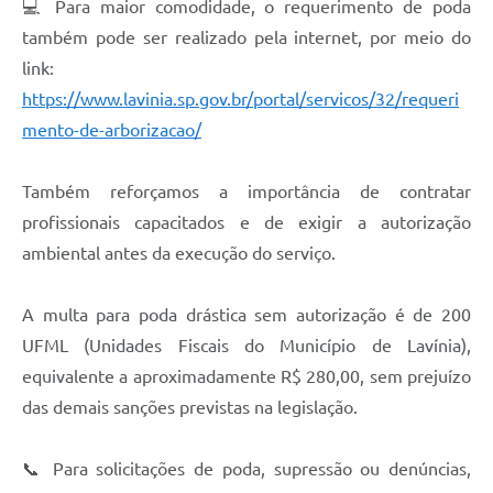
💻 Para maior comodidade, o requerimento de poda
A Nossa Cidade
também pode ser realizado pela internet, por meio do
link:
Links
https://www.lavinia.sp.gov.br/portal/servicos/32/requeri
Telefones Úteis
mento-de-arborizacao/
FAQ
Também reforçamos a importância de contratar
profissionais capacitados e de exigir a autorização
Departamentos
ambiental antes da execução do serviço.
Calendário de Eventos
A multa para poda drástica sem autorização é de 200
UFML (Unidades Fiscais do Município de Lavínia),
Serviços Online
equivalente a aproximadamente R$ 280,00, sem prejuízo
das demais sanções previstas na legislação.
LOGRADOUROS
Contato
📞 Para solicitações de poda, supressão ou denúncias,