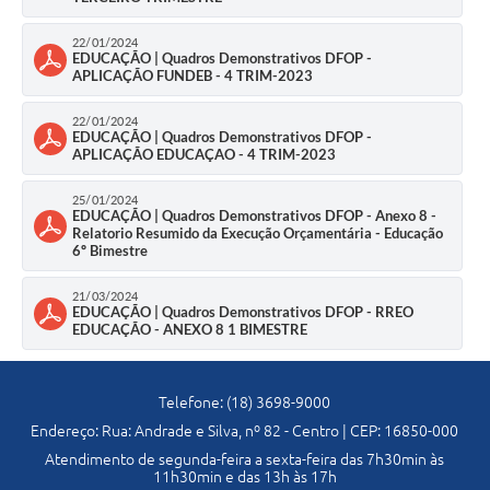
Previdência
22/01/2024
EDUCAÇÃO | Quadros Demonstrativos DFOP -
APLICAÇÃO FUNDEB - 4 TRIM-2023
Previdência Complementar
22/01/2024
Audiência Pública
EDUCAÇÃO | Quadros Demonstrativos DFOP -
APLICAÇÃO EDUCAÇAO - 4 TRIM-2023
25/01/2024
Cultura
EDUCAÇÃO | Quadros Demonstrativos DFOP - Anexo 8 -
Relatorio Resumido da Execução Orçamentária - Educação
6º Bimestre
Planejamento
21/03/2024
EDUCAÇÃO | Quadros Demonstrativos DFOP - RREO
Meio Ambiente
EDUCAÇÃO - ANEXO 8 1 BIMESTRE
Defesa Civil Municipal
Telefone: (18) 3698-9000
Endereço: Rua: Andrade e Silva, nº 82 - Centro | CEP: 16850-000
Turismo
Atendimento de segunda-feira a sexta-feira das 7h30min às
11h30min e das 13h às 17h