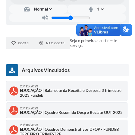
Diário Oficial
Ouvidoria
Carta de Serviços
Seja o primeiro a curtir este
GOSTEI
NÃO GOSTEI
serviço.
CEMITÉRIO MUNICIPAL
Legislação
Arquivos Vinculados
Editais
23/11/2023
EDUCAÇÃO | Balancete da Receita e Despesa 3 trimestre
2023 Fundeb
Contas Públicas
23/11/2023
Pesquisa de Satisfação
EDUCAÇÃO | Quadro Resumido Desp e Rec até OUT 2023
e-SIC
20/10/2023
EDUCAÇÃO | Quadros Demonstrativos DFOP - FUNDEB
Contratos
TERCEIRO TRIMESTRE