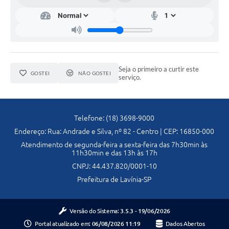
Diário Oficial
Ouvidoria
Carta de Serviços
Seja o primeiro a curtir este
GOSTEI
NÃO GOSTEI
serviço.
CEMITÉRIO MUNICIPAL
Legislação
Telefone: (18) 3698-9000
Endereço: Rua: Andrade e Silva, nº 82 - Centro | CEP: 16850-000
Editais
Atendimento de segunda-feira a sexta-feira das 7h30min às
11h30min e das 13h às 17h
CNPJ: 44.437.820/0001-10
Contas Públicas
Prefeitura de Lavínia-SP
Pesquisa de Satisfação
e-SIC
Versão do Sistema:
3.5.3 - 19/06/2026
Portal atualizado em:
06/08/2026 11:19
Dados Abertos
Contratos