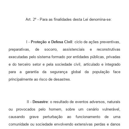
A Nossa Cidade
Links
Art. 2º - Para as finalidades desta Lei denomina-se:
Telefones Úteis
I -
Proteção e Defesa Civil
: ciclo de ações preventivas,
FAQ
preparativas, de socorro, assistenciais e reconstrutivas
executadas pelo sistema formado por entidades públicas, privadas
Departamentos
e do terceiro setor e pela sociedade civil, articulado e integrado
para a garantia da segurança global da população face
Calendário de Eventos
principalmente ao risco de desastres.
Serviços Online
II -
Desastre
: o resultado de eventos adversos, naturais
LOGRADOUROS
ou provocados pelo homem, sobre um cenário vulnerável,
causando grave perturbação ao funcionamento de uma
Contato
comunidade ou sociedade envolvendo extensivas perdas e danos