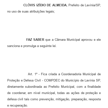
CLÓVIS IZÍDIO DE ALMEIDA
, Prefeito de Lavínia/SP,
Previdência
no uso de suas atribuições legais;
Previdência Complementar
Audiência Pública
FAZ SABER
que a Câmara Municipal aprovou e ele
Cultura
sanciona e promulga a seguinte lei.
Planejamento
Meio Ambiente
Art. 1º - Fica criada a Coordenadoria Municipal de
Proteção e Defesa Civil - COMPDEC do Município de Lavínia SP,
Defesa Civil Municipal
diretamente subordinada ao Prefeito Municipal, com a finalidade
de coordenar, em nível municipal, todas as ações de proteção e
Turismo
defesa civil tais como prevenção, mitigação, preparação, resposta
e recuperação.