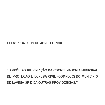
Diário Oficial
Ouvidoria
Carta de Serviços
CEMITÉRIO MUNICIPAL
LEI Nº. 1834 DE 19 DE ABRIL DE 2018.
Legislação
Editais
“DISPÕE SOBRE CRIAÇÃO DA COORDENADORIA MUNICIPAL
Contas Públicas
DE PROTEÇÃO E DEFESA CIVIL (COMPDEC) DO MUNICÍPIO
DE LAVÍNIA SP E DÁ OUTRAS PROVIDÊNCIAS.”
Pesquisa de Satisfação
e-SIC
Contratos