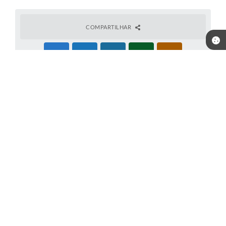
COMPARTILHAR
Telefone: (18) 3698-9000
Endereço: Rua: Andrade e Silva, nº 82 - Centro | CEP: 16850-000
Atendimento de segunda-feira a sexta-feira das 7h30min às
11h30min e das 13h às 17h
CNPJ: 44.437.820/0001-10