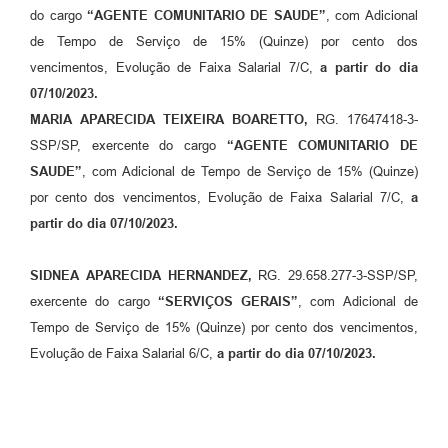
A Nossa Cidade
do cargo
“AGENTE COMUNITARIO DE SAUDE”
, com Adicional
de Tempo de Serviço de 15% (Quinze) por cento dos
Links
vencimentos, Evolução de Faixa Salarial 7/C,
a partir do dia
07/10/2023.
Telefones Úteis
MARIA APARECIDA TEIXEIRA BOARETTO,
RG. 17647418-3-
SSP/SP, exercente do cargo
“AGENTE COMUNITARIO DE
FAQ
SAUDE”
, com Adicional de Tempo de Serviço de 15% (Quinze)
por cento dos vencimentos, Evolução de Faixa Salarial 7/C,
a
Departamentos
partir do dia 07/10/2023.
Calendário de Eventos
SIDNEA APARECIDA HERNANDEZ,
RG. 29.658.277-3-SSP/SP,
exercente do cargo
“SERVIÇOS GERAIS”
, com Adicional de
Serviços Online
Tempo de Serviço de 15% (Quinze) por cento dos vencimentos,
Evolução de Faixa Salarial 6/C,
a partir do dia 07/10/2023.
LOGRADOUROS
Contato