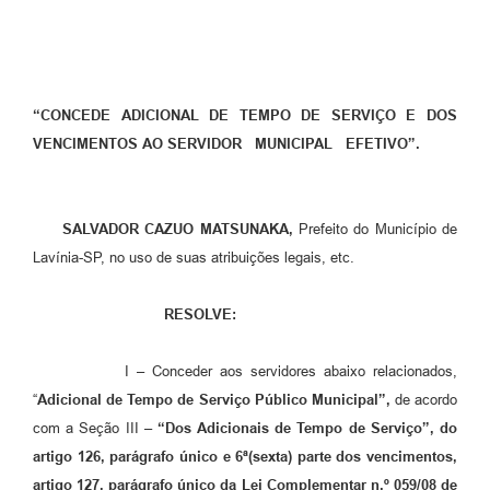
Diário Oficial
Ouvidoria
“CONCEDE ADICIONAL DE TEMPO DE SERVIÇO E DOS
Carta de Serviços
VENCIMENTOS AO SERVIDOR MUNICIPAL EFETIVO”.
CEMITÉRIO MUNICIPAL
SALVADOR CAZUO MATSUNAKA,
Prefeito do Município de
Legislação
Lavínia-SP, no uso de suas atribuições legais, etc.
Editais
RESOLVE:
Contas Públicas
I – Conceder aos servidores abaixo relacionados,
Pesquisa de Satisfação
“
Adicional de Tempo de Serviço Público Municipal”,
de acordo
com a Seção III –
“Dos Adicionais de Tempo de Serviço”,
do
e-SIC
artigo 126, parágrafo único e 6ª(sexta) parte dos vencimentos,
Contratos
artigo 127, parágrafo único da Lei Complementar n.º 059/08 de