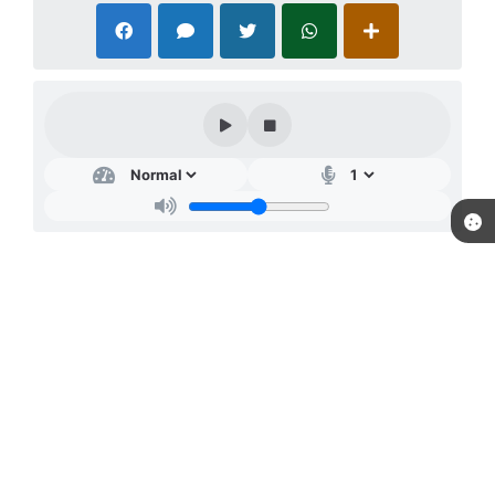
Telefone: (18) 3698-9000
Endereço: Rua: Andrade e Silva, nº 82 - Centro | CEP: 16850-000
Atendimento de segunda-feira a sexta-feira das 7h30min às
11h30min e das 13h às 17h
CNPJ: 44.437.820/0001-10
Prefeitura de Lavínia-SP