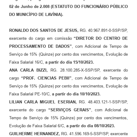
02 de Junho de 2.008 (ESTATUTO DO FUNCIONÁRIO PÚBLICO
Previdência
DO MUNICÍPIO DE LAVÍNIA).
Previdência Complementar
RONALDO DOS SANTOS DE JESUS,
RG. 40.967.891-0-SSP/SP,
Audiência Pública
exercente do cargo em comissão
“DIRETOR DO CENTRO DE
PROCESSAMENTO DE DADOS”
, com Adicional de Tempo de
Serviço de 15% (Quinze) por cento dos vencimentos, Evolução de
Cultura
Faixa Salarial 16/C,
a partir do dia 15/10/2023.
ANA CARLA BIZZI,
RG. 28.100.285-X-SSP/SP, exercente do
Planejamento
cargo
“PROF. CIENCIAS PEBII”
, com Adicional de Tempo de
Serviço de 15% (Quinze) por cento dos vencimentos, Evolução de
Meio Ambiente
Faixa Salarial PE-10/C,
a partir do dia 10/10/2023.
LILIAN CARLA MIGUEL ESERIAN,
RG. 48.403.121-1-SSP/SP,
Defesa Civil Municipal
exercente do cargo
“SERVIÇOS GERAIS”
, com Adicional de
Tempo de Serviço de 15% (Quinze) por cento dos vencimentos,
Turismo
Evolução de Faixa Salarial 6/C,
a partir do dia 08/10/2023.
GUILHERME HERNANDEZ,
RG. 41.596.169-5-SSP/SP, exercente