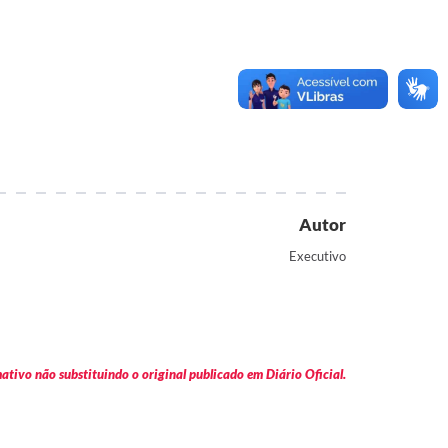
Autor
Executivo
tivo não substituindo o original publicado em Diário Oficial.