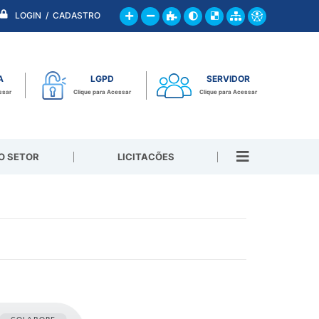
LOGIN / CADASTRO
A
LGPD
SERVIDOR
ssar
Clique para Acessar
Clique para Acessar
O SETOR
LICITACÕES