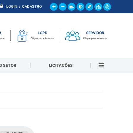
LOGIN / CADASTRO
A
LGPD
SERVIDOR
ssar
Clique para Acessar
Clique para Acessar
O SETOR
LICITACÕES