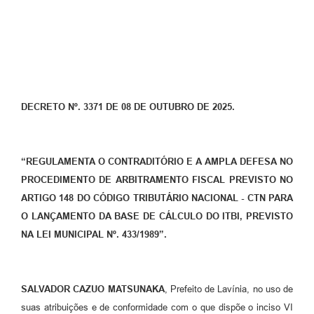
Diário Oficial
Ouvidoria
Carta de Serviços
DECRETO Nº. 3371 DE 08 DE OUTUBRO DE 2025.
CEMITÉRIO MUNICIPAL
Legislação
“REGULAMENTA O CONTRADITÓRIO E A AMPLA DEFESA NO
PROCEDIMENTO DE ARBITRAMENTO FISCAL PREVISTO NO
Editais
ARTIGO 148 DO CÓDIGO TRIBUTÁRIO NACIONAL - CTN PARA
O LANÇAMENTO DA BASE DE CÁLCULO DO ITBI, PREVISTO
Contas Públicas
NA LEI MUNICIPAL Nº. 433/1989”.
Pesquisa de Satisfação
e-SIC
SALVADOR CAZUO MATSUNAKA
, Prefeito de Lavínia, no uso de
suas atribuições e de conformidade com o que dispõe o inciso VI
Contratos