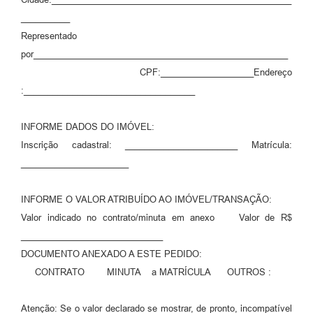
__________
Representado
por____________________________________________________
CPF:___________________Endereço
:___________________________________
INFORME DADOS DO IMÓVEL:
Inscrição cadastral: _______________________ Matrícula:
______________________
INFORME O VALOR ATRIBUÍDO AO IMÓVEL/TRANSAÇÃO:
Valor indicado no contrato/minuta em anexo Valor de R$
_____________________________
DOCUMENTO ANEXADO A ESTE PEDIDO:
CONTRATO MINUTA a MATRÍCULA OUTROS :
Atenção: Se o valor declarado se mostrar, de pronto, incompatível