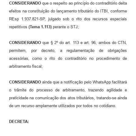
A Nossa Cidade
CONSIDERANDO
que o respeito ao princípio do contraditório deita
efeitos na constituição do lançamento tributário do ITBI, conforme
Links
REsp 1.937.821-SP, julgado sob o rito dos recursos especiais
repetitivos
(Tema 1.113)
perante o STJ;
Telefones Úteis
CONSIDERANDO
que § 2º do art. 113 e art. 96, ambos do CTN,
FAQ
permitem, por decreto, a regulamentação de obrigações
acessórias, como o rito do contraditório no procedimento de
Departamentos
arbitramento fiscal;
Calendário de Eventos
CONSIDERANDO
ainda que a notificação pelo WhatsApp facilitará
o trâmite do processo de arbitramento, trazendo agilidade e
Serviços Online
praticidade na comunicação dos atos tributários, tratando-se ainda
de um recurso amplamente utilizados por todos no cotidiano.
LOGRADOUROS
DECRETA:
Contato