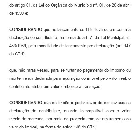
do artigo 61, da Lei do Orgânica do Município nº. 01, de 20 de abril
Previdência
de 1990 e;
Previdência Complementar
CONSIDERANDO
que no lançamento do ITBI leva-se em conta a
declaração do contribuinte, na forma do art. 7º da Lei Municipal nº.
Audiência Pública
433/1989, pela modalidade de lançamento por declaração (art. 147
do CTN);
Cultura
que, não raras vezes, para se furtar ao pagamento do imposto ou
Planejamento
não ter renda declarada para aquisição do imóvel pelo valor real, o
contribuinte atribui um valor simbólico à transação;
Meio Ambiente
CONSIDERANDO
que se impõe o poder-dever de ser revisada a
Defesa Civil Municipal
declaração do contribuinte, quando incompatível com o valor
médio de mercado, por meio do procedimento de arbitramento do
Turismo
valor do Imóvel, na forma do artigo 148 do CTN;