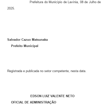
Prefeitura do Município de Lavínia, 08 de Julho de
A Nossa Cidade
2025.
Links
Telefones Úteis
FAQ
Salvador Cazuo Matsunaka
Prefeito Municipal
Departamentos
Calendário de Eventos
Registrada e publicada no setor competente, nesta data.
Serviços Online
LOGRADOUROS
EDSON LUIZ VALENTE NETO
Contato
OFICIAL DE ADMINISTRAÇÃO