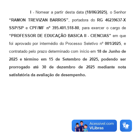
Previdência
I -
Nomear a partir desta data
(18/06/2025)
, o Senhor
“RAMON TREVIZAN BARROS”
, portadora do
RG
46239637-X
Previdência Complementar
SSP/SP
e
CPF/MF nº 395.401.518-80
, para exercer o cargo de
“PROFESSOR DE EDUCAÇÃO BASICA II - CIENCIAS”
em que
Audiência Pública
foi aprovado por intermédio do Processo Seletivo nº
001/2025
, e
contratado pelo prazo determinado com início em
18 de Junho de
Cultura
2025 e término em 15 de Setembro de 2025, podendo ser
prorrogado até 30 de dezembro de 2025 mediante nota
Planejamento
satisfatória da avaliação de desempenho.
Meio Ambiente
Defesa Civil Municipal
Turismo