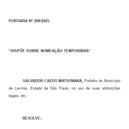
Diário Oficial
Ouvidoria
PORTARIA Nº 208/2025.
Carta de Serviços
CEMITÉRIO MUNICIPAL
“DISPÕE SOBRE NOMEAÇÃO TEMPORÁRIA”
Legislação
Editais
SALVADOR CAZUO MATSUNAKA
,
Prefeito do Município
de Lavínia, Estado de São Paulo, no uso de suas atribuições
Contas Públicas
legais, etc.
Pesquisa de Satisfação
e-SIC
RESOLVE:
Contratos