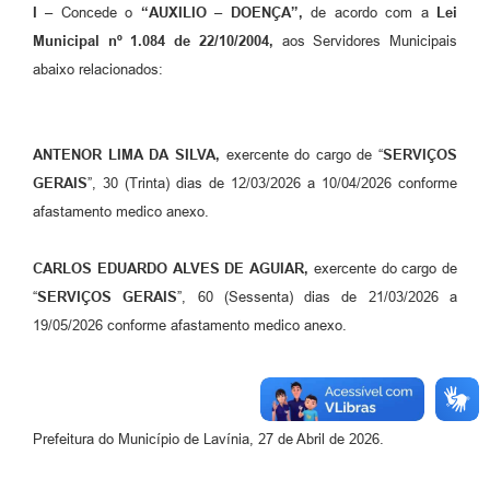
I
–
Concede o
“AUXILIO – DOENÇA”,
de acordo com a
Lei
Previdência
Municipal nº 1.084 de 22/10/2004,
aos Servidores Municipais
abaixo relacionados:
Previdência Complementar
Audiência Pública
ANTENOR LIMA DA SILVA,
exercente do cargo de “
SERVIÇOS
GERAIS
”, 30 (Trinta) dias de 12/03/2026 a 10/04/2026 conforme
Cultura
afastamento medico anexo.
Planejamento
CARLOS EDUARDO ALVES DE AGUIAR,
exercente do cargo de
“
SERVIÇOS GERAIS
”, 60 (Sessenta) dias de 21/03/2026 a
Meio Ambiente
19/05/2026 conforme afastamento medico anexo.
Defesa Civil Municipal
Turismo
Prefeitura do Município de Lavínia, 27 de Abril de 2026.