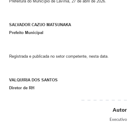
Prefeitura do Município de Lavínia, 27 de abril de 2026.
A Nossa Cidade
Links
SALVADOR CAZUO MATSUNAKA
Telefones Úteis
Prefeito Municipal
FAQ
Registrada e publicada no setor competente, nesta data.
Departamentos
VALQUIRIA DOS SANTOS
Calendário de Eventos
Diretor de RH
Serviços Online
Autor
LOGRADOUROS
Executivo
Contato