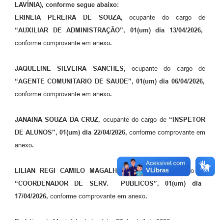
LAVÍNIA), conforme segue abaixo:
Previdência
ERINEIA PEREIRA DE SOUZA,
ocupante do cargo de
“
AUXILIAR DE ADMINISTRAÇÃO”, 01(um) dia 13/04/2026,
Previdência Complementar
conforme comprovante em anexo
.
Audiência Pública
JAQUELINE SILVEIRA SANCHES,
ocupante do cargo de
“
AGENTE COMUNITARIO DE SAUDE”, 01(um) dia 06/04/2026,
Cultura
conforme comprovante em anexo
.
Planejamento
JANAINA SOUZA DA CRUZ,
ocupante do cargo de
“
INSPETOR
DE ALUNOS”, 01(um) dia 22/04/2026,
conforme comprovante em
Meio Ambiente
anexo
.
Defesa Civil Municipal
LILIAN REGI CAMILO MAGALHAES,
ocupante do cargo de
“
COORDENADOR DE SERV. PUBLICOS”, 01(um) dia
Turismo
17/04/2026,
conforme comprovante em anexo
.