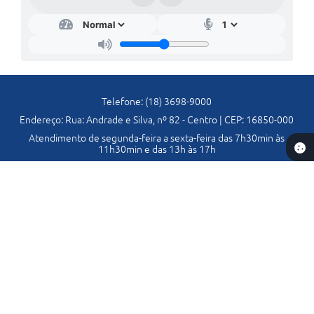
Telefone: (18) 3698-9000
Endereço: Rua: Andrade e Silva, nº 82 - Centro | CEP: 16850-000
Atendimento de segunda-feira a sexta-feira das 7h30min às
11h30min e das 13h às 17h
CNPJ: 44.437.820/0001-10
Prefeitura de Lavínia-SP
Versão do Sistema:
3.5.3 - 19/06/2026
Portal atualizado em:
06/08/2026 11:19
Dados Abertos
Copyright Instar - 2006-2026. Todos os direitos reservados -
Instar Tecnologia