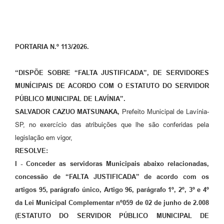
Diário Oficial
Ouvidoria
PORTARIA N.º 113/2026.
Carta de Serviços
“DISPÕE SOBRE “FALTA JUSTIFICADA”, DE SERVIDORES
CEMITÉRIO MUNICIPAL
MUNÍCIPAIS DE ACORDO COM O ESTATUTO DO SERVIDOR
PÚBLICO MUNICIPAL DE LAVÍNIA”.
Legislação
SALVADOR CAZUO MATSUNAKA,
Prefeito Municipal de Lavínia-
SP, no exercício das atribuições que lhe são conferidas pela
Editais
legislação em vigor,
RESOLVE:
Contas Públicas
I - Conceder as servidoras Municipais abaixo relacionadas,
concessão de “FALTA JUSTIFICADA” de acordo com os
Pesquisa de Satisfação
artigos 95, parágrafo único, Artigo 96, parágrafo 1º, 2º, 3º e 4º
e-SIC
da Lei Municipal Complementar nº059 de 02 de junho de 2.008
(ESTATUTO DO SERVIDOR PÚBLICO MUNICIPAL DE
Contratos