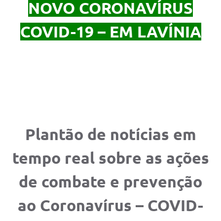
NOVO CORONAVÍRUS
Diário Oficial
COVID-19 – EM LAVÍNIA
Ouvidoria
Carta de Serviços
CEMITÉRIO MUNICIPAL
Legislação
Plantão de notícias em
Editais
tempo real sobre as ações
Contas Públicas
de combate e prevenção
Pesquisa de Satisfação
e-SIC
ao Coronavírus – COVID-
Contratos