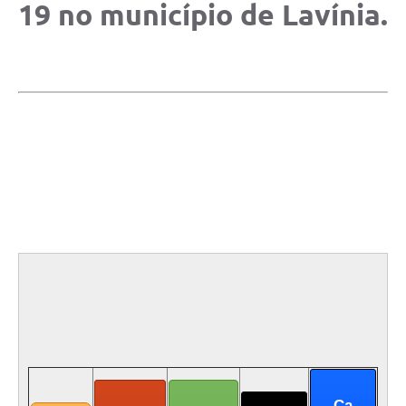
19 no município de Lavínia.
Previdência
Previdência Complementar
Audiência Pública
Cultura
Planejamento
Meio Ambiente
Defesa Civil Municipal
Turismo
Ca