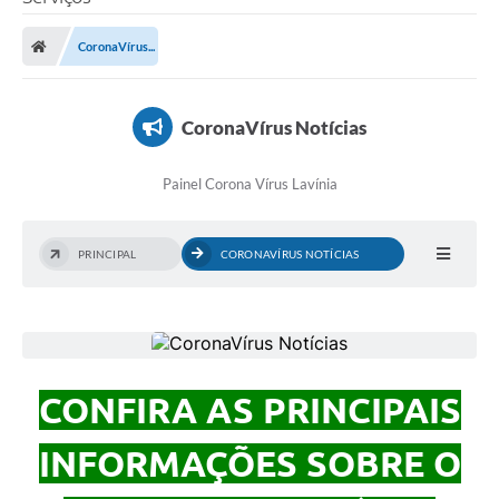
CoronaVírus...
Transparência Municipal
CoronaVírus Notícias
Administração
Painel Corona Vírus Lavínia
Conselhos de Educação
PRINCIPAL
CORONAVÍRUS NOTÍCIAS
Terceiro Setor
Licitacões
CONFIRA AS PRINCIPAIS
Estudantes
INFORMAÇÕES SOBRE O
Pareceres do TCESP